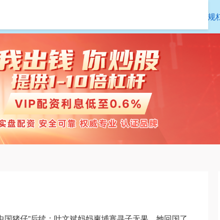
宏泰配资
专业杠杆炒股公司
正规
卖“中国猪仔”后续：叶文斌妈妈柬埔寨寻子无果，她回国了