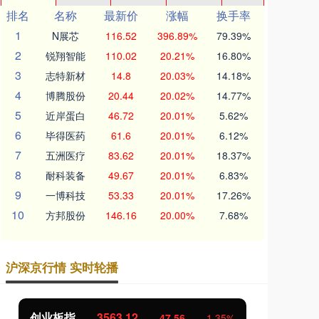
排名
名称
最新价
涨幅
换手率
1
N展芯
116.52
396.89%
79.39%
2
锐翔智能
110.02
20.21%
16.80%
3
志特新材
14.8
20.03%
14.18%
4
博腾股份
20.44
20.02%
14.77%
5
近岸蛋白
46.72
20.01%
5.62%
6
毕得医药
61.6
20.01%
6.12%
7
五洲医疗
83.62
20.01%
18.37%
8
耐科装备
49.67
20.01%
6.83%
9
一博科技
53.33
20.01%
17.26%
10
方邦股份
146.16
20.00%
7.68%
沪深京行情 实时轮播
基金指数
7242.10
国
12.30
0.17%