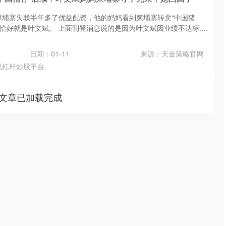
的柬埔寨失联半年多了优益配资，他的妈妈看到柬埔寨转卖“中国猪
恰好就是叶文斌。 上面刊登消息说的是因为叶文斌因业绩不达标....
日期：01-11
来源：天金策略官网
规杠杆炒股平台
文章已加载完成
创业板指
3563.12
1%
47.56
1.35%