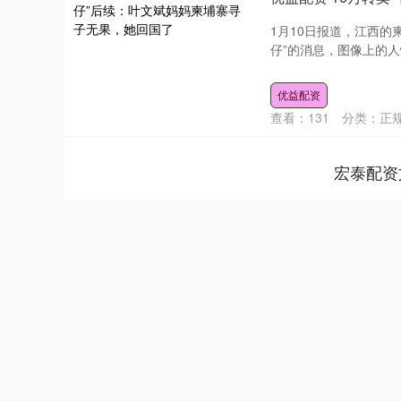
1月10日报道，江西
仔”的消息，图像上的人
优益配资
查看：
131
分类：
正
宏泰配资
北证50
1134.24
13
0.93%
11.37
1.0