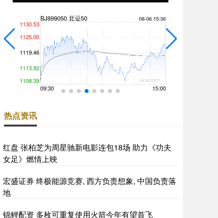
热点资讯
红盘 张柏芝为周星驰新电影连包18场 助力《功夫
女足》燃情上映
宏盛证券 终极能源竞赛, 西方负责想象, 中国负责落
地
锦鲤配资 多枚可重复使用火箭今年有望首飞