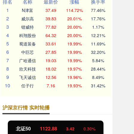
排名
名称
最新价
涨幅
换手率
1
N津富
37.49
114.72%
77.46%
2
威尔高
39.83
20.01%
17.76%
3
锴威特
77.82
20.00%
1.17%
4
科翔股份
64.32
20.00%
12.21%
5
蜀道装备
33.61
19.99%
11.69%
6
中巨芯
27.85
19.99%
32.20%
7
广哈通信
19.03
19.99%
5.84%
8
欣天科技
18.02
19.97%
28.44%
9
飞天诚信
12.56
19.96%
8.49%
10
任子行
7.16
19.93%
31.42%
沪深京行情 实时轮播
北证50
1122.88
创
3.42
0.30%