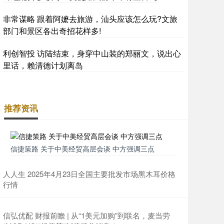
非常谋略 跟着阿嬷去旅游，汕头应该怎么玩?文旅
部门和景区各出奇招花样多!
利创智投 访陆结束，身穿中山装的郑丽文，说出心
里话，赖清德计划离岛
推荐资讯
信捷策路 关于中美经贸高层会谈 中方强调三点
人人生 2025年4月23日全国主要批发市场黑木耳价格
行情
信弘优配 财报前瞻 | 从“1美元加购”到联名，麦当劳