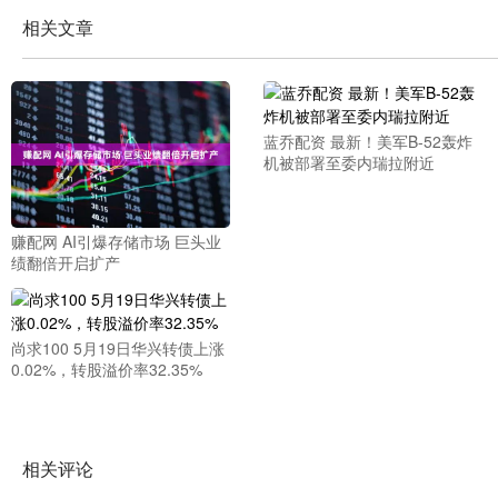
相关文章
蓝乔配资 最新！美军B-52轰炸
机被部署至委内瑞拉附近
赚配网 AI引爆存储市场 巨头业
绩翻倍开启扩产
尚求100 5月19日华兴转债上涨
0.02%，转股溢价率32.35%
相关评论