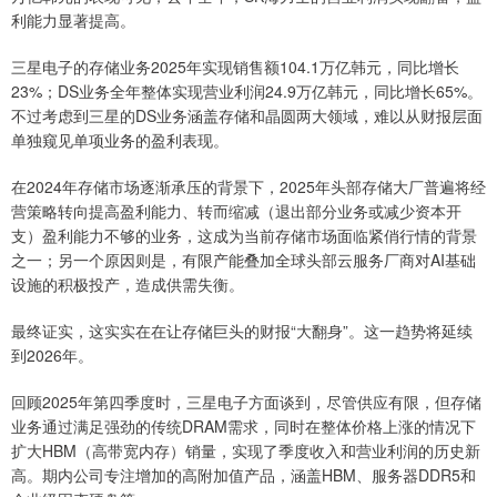
利能力显著提高。
三星电子的存储业务2025年实现销售额104.1万亿韩元，同比增长
23%；DS业务全年整体实现营业利润24.9万亿韩元，同比增长65%。
不过考虑到三星的DS业务涵盖存储和晶圆两大领域，难以从财报层面
单独窥见单项业务的盈利表现。
在2024年存储市场逐渐承压的背景下，2025年头部存储大厂普遍将经
营策略转向提高盈利能力、转而缩减（退出部分业务或减少资本开
支）盈利能力不够的业务，这成为当前存储市场面临紧俏行情的背景
之一；另一个原因则是，有限产能叠加全球头部云服务厂商对AI基础
设施的积极投产，造成供需失衡。
最终证实，这实实在在让存储巨头的财报“大翻身”。这一趋势将延续
到2026年。
回顾2025年第四季度时，三星电子方面谈到，尽管供应有限，但存储
业务通过满足强劲的传统DRAM需求，同时在整体价格上涨的情况下
扩大HBM（高带宽内存）销量，实现了季度收入和营业利润的历史新
高。期内公司专注增加的高附加值产品，涵盖HBM、服务器DDR5和