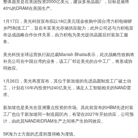
整体愿景是在美国投资2000亿美元，建设多座晶圆厂，目标是最终
40%的DRAM在美国生产。
1月17日，美光科技宣布拟以18亿美元现金收购中国台湾力积电铜锣
乡P5制造工厂，旨在丰富美光存储供应能力；此外公司还与力积电宣
布达成战略合作伙伴关系，由力积电为美光提供晶圆后封装加工服
务。
美光科技全球运营执行副总裁Manish Bhatia表示，此次战略性收购将
补充公司在中国台湾的业务，该工厂邻近美光的台中工厂，将形成协
同效应。
1月26日，美光再度宣布，其位于新加坡的先进晶圆制造工厂破土动
工，计划在10年内投资约240亿美元，满足人工智能相关的NAND需
求。
新加坡也是美光在亚洲重点投资的市场。其此前宣布的HBM先进封装
工厂也位于新加坡同一制造园区内，有望在2027年开始供应，公司预
计，由此其NAND和DRAM生产之间将产生协同效应。
SK海力士方面的态度则显得略为谨慎。