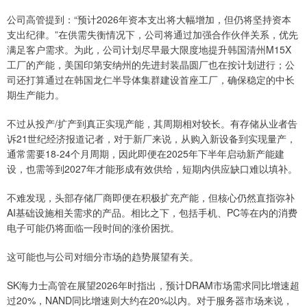
公司高管提到：“预计2026年资本支出将大幅增加，但仍将坚持资本
支出纪律。”在供需失衡情况下，公司将通过加强合作伙伴关系，优先
满足客户需求。为此，公司计划尽早最大限度地提升韩国清州M15X
工厂的产能，美国印第安纳州的先进封装晶圆厂也在按计划进行；公
司还打算通过在韩国龙仁半导体集群建设首座工厂，确保稳定的中长
期生产能力。
不过从投产/扩产到真正实现产能，其周期相对较长。有存储从业者告
诉21世纪经济报道记者，对于新厂来说，从购入新设备到实现量产，
通常需要18-24个月周期，因此即便在2025年下半年启动新产能建
设，也需等到2027年才能形成有效供给，短期内供应缺口难以填补。
不难发现，头部存储厂商即便在积极扩充产能，但核心仍然直指弥补
AI基础设施相关需求的产品。相比之下，包括手机、PC等在内的消费
电子可能仍将面临一段时间的涨价困扰。
这可能也与公司对细分市场的趋势展望有关。
SK海力士高管在展望2026年时指出，预计DRAM市场需求同比增速超
过20%，NAND同比增速则大约在20%以内。对于服务器市场来说，