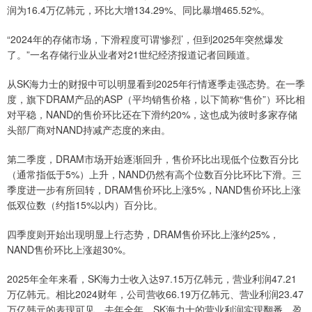
润为16.4万亿韩元，环比大增134.29%、同比暴增465.52%。
“2024年的存储市场，下滑程度可谓‘惨烈’，但到2025年突然爆发
了。”一名存储行业从业者对21世纪经济报道记者回顾道。
从SK海力士的财报中可以明显看到2025年行情逐季走强态势。在一季
度，旗下DRAM产品的ASP（平均销售价格，以下简称“售价”）环比相
对平稳，NAND的售价环比还在下滑约20%，这也成为彼时多家存储
头部厂商对NAND持减产态度的来由。
第二季度，DRAM市场开始逐渐回升，售价环比出现低个位数百分比
（通常指低于5%）上升，NAND仍然有高个位数百分比环比下滑。三
季度进一步有所回转，DRAM售价环比上涨5%，NAND售价环比上涨
低双位数（约指15%以内）百分比。
四季度则开始出现明显上行态势，DRAM售价环比上涨约25%，
NAND售价环比上涨超30%。
2025年全年来看，SK海力士收入达97.15万亿韩元，营业利润47.21
万亿韩元。相比2024财年，公司营收66.19万亿韩元、营业利润23.47
万亿韩元的表现可见，去年全年，SK海力士的营业利润实现翻番，盈