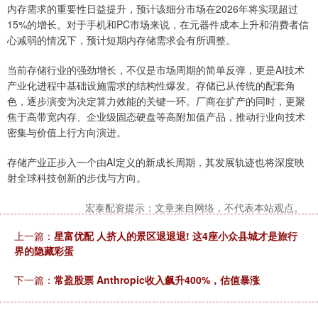
内存需求的重要性日益提升，预计该细分市场在2026年将实现超过
15%的增长。对于手机和PC市场来说，在元器件成本上升和消费者信
心减弱的情况下，预计短期内存储需求会有所调整。
当前存储行业的强劲增长，不仅是市场周期的简单反弹，更是AI技术
产业化进程中基础设施需求的结构性爆发。存储已从传统的配套角
色，逐步演变为决定算力效能的关键一环。厂商在扩产的同时，更聚
焦于高带宽内存、企业级固态硬盘等高附加值产品，推动行业向技术
密集与价值上行方向演进。
存储产业正步入一个由AI定义的新成长周期，其发展轨迹也将深度映
射全球科技创新的步伐与方向。
宏泰配资提示：文章来自网络，不代表本站观点。
上一篇：
星富优配 人挤人的景区退退退! 这4座小众县城才是旅行
界的隐藏彩蛋
下一篇：
常盈股票 Anthropic收入飙升400%，估值暴涨