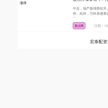
午后，地产股强势拉升
停。此外，万科系债券
万....
日期：12
股点网
宏泰配资
深证成指
14113.79
.61
0.58%
-30.41
-0