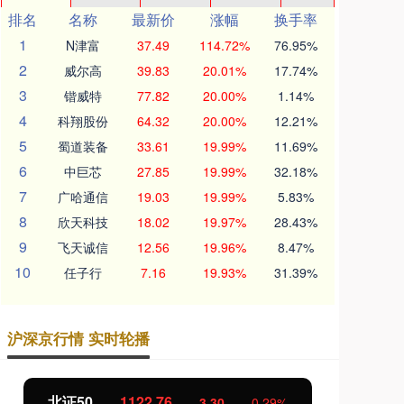
排名
名称
最新价
涨幅
换手率
1
N津富
37.49
114.72%
76.95%
2
威尔高
39.83
20.01%
17.74%
3
锴威特
77.82
20.00%
1.14%
4
科翔股份
64.32
20.00%
12.21%
5
蜀道装备
33.61
19.99%
11.69%
6
中巨芯
27.85
19.99%
32.18%
7
广哈通信
19.03
19.99%
5.83%
8
欣天科技
18.02
19.97%
28.43%
9
飞天诚信
12.56
19.96%
8.47%
10
任子行
7.16
19.93%
31.39%
沪深京行情 实时轮播
北证50
1122.76
创
3.30
0.29%