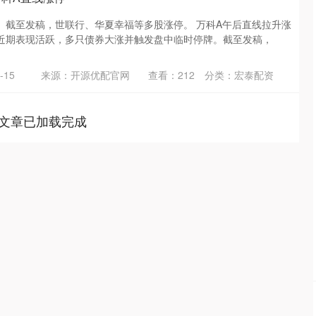
。截至发稿，世联行、华夏幸福等多股涨停。 万科A午后直线拉升涨
近期表现活跃，多只债券大涨并触发盘中临时停牌。截至发稿，
-15
来源：开源优配官网
查看：
212
分类：
宏泰配资
文章已加载完成
沪深300
4651.97
.22%
-6.18
-0.13%